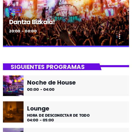
CLUB
Dantza Bizkaia!
20:00 - 00:00
more_vert
close
Dantza Bizkaia!
SIGUIENTES PROGRAMAS
Asteburuak zureak eta gureak dira! Dantza Bizkaia!
Noche de House
00:00 - 04:00
Lounge
HORA DE DESCONECTAR DE TODO
04:00 - 05:00