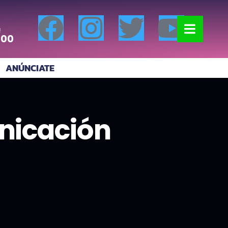
!
:00
ANÚNCIATE
nicación