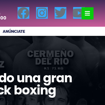
!
:00
ANÚNCIATE
do una gran
ick boxing