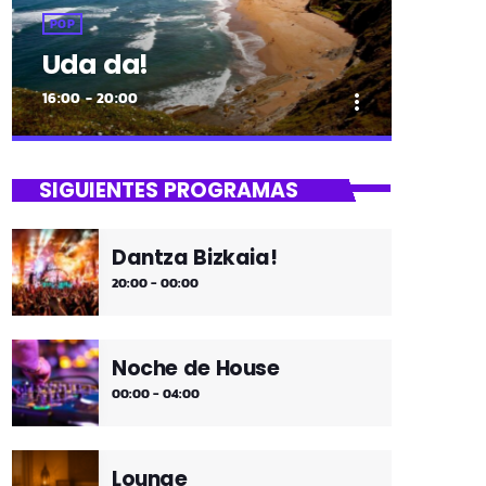
POP
Uda da!
16:00 - 20:00
more_vert
close
Uda da!
SIGUIENTES PROGRAMAS
¡Toda la música!
Dantza Bizkaia!
¡Toda la música!
20:00 - 00:00
Noche de House
00:00 - 04:00
Lounge