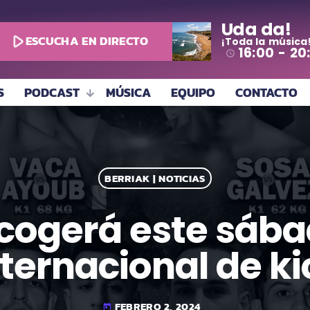
Uda da!
play_arrow
ESCUCHA EN DIRECTO
¡Toda la música
16:00 - 20
access_time
S
PODCAST
MÚSICA
EQUIPO
CONTACTO
BERRIAK | NOTICIAS
cogerá este sába
ternacional de k
FEBRERO 2, 2024
today