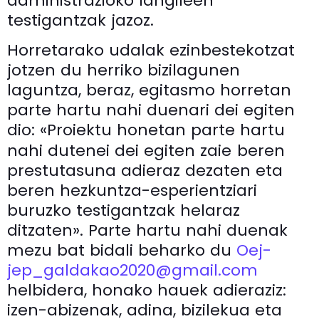
administrazioko langileen
testigantzak jazoz.
Horretarako udalak ezinbestekotzat
jotzen du herriko bizilagunen
laguntza, beraz, egitasmo horretan
parte hartu nahi duenari dei egiten
dio: «Proiektu honetan parte hartu
nahi dutenei dei egiten zaie
beren
prestutasuna adieraz dezaten eta
beren hezkuntza-esperientziari
buruzko testigantzak helaraz
ditzaten». Parte hartu nahi duenak
mezu bat bidali beharko du
Oej-
jep_galdakao2020@gmail.com
helbidera, honako hauek adieraziz:
izen-abizenak, adina, bizilekua eta