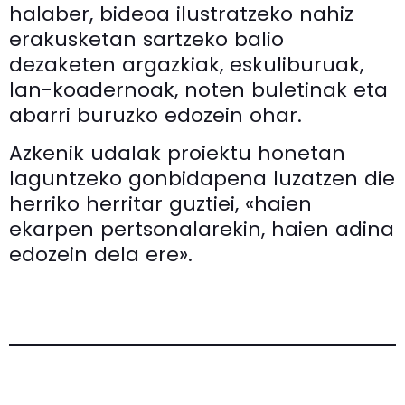
halaber, bideoa ilustratzeko nahiz
erakusketan sartzeko balio
dezaketen argazkiak, eskuliburuak,
lan-koadernoak, noten buletinak eta
abarri buruzko edozein ohar.
Azkenik udalak proiektu honetan
laguntzeko gonbidapena luzatzen die
herriko herritar guztiei, «haien
ekarpen pertsonalarekin, haien adina
edozein dela ere».