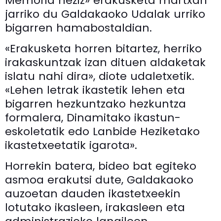
Memoria heziz» erakusketa martxan
jarriko du Galdakaoko Udalak urriko
bigarren hamabostaldian.
«Erakusketa horren bitartez, herriko
irakaskuntzak izan dituen aldaketak
islatu nahi dira», diote udaletxetik.
«Lehen letrak ikastetik lehen eta
bigarren hezkuntzako hezkuntza
formalera, Dinamitako ikastun-
eskoletatik edo Lanbide Heziketako
ikastetxeetatik igarota».
Horrekin batera, bideo bat egiteko
asmoa erakutsi dute, Galdakaoko
auzoetan dauden ikastetxeekin
lotutako ikasleen, irakasleen eta