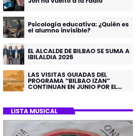
Jon ha vuelto a la radio
Psicología educativa: ¿Quién es
el alumno invisible?
EL ALCALDE DE BILBAO SE SUMA A
IBILALDIA 2026
LAS VISITAS GUIADAS DEL
PROGRAMA “BILBAO IZAN”
CONTINUAN EN JUNIO POR EL
BARRIO DE SANTUTXU
LISTA MUSICAL