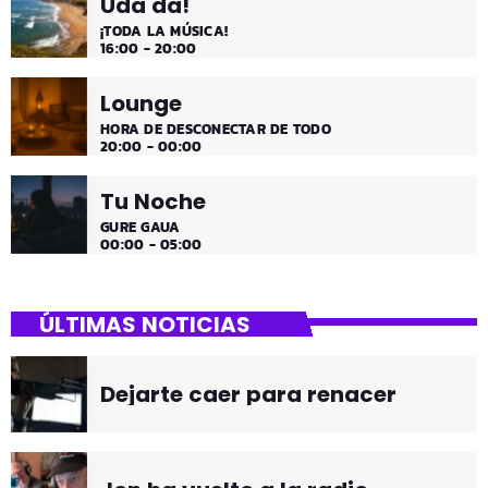
Uda da!
¡TODA LA MÚSICA!
16:00 - 20:00
Lounge
HORA DE DESCONECTAR DE TODO
20:00 - 00:00
Tu Noche
GURE GAUA
00:00 - 05:00
ÚLTIMAS NOTICIAS
Dejarte caer para renacer