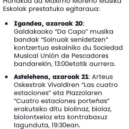
Honakoa da Maximo Moreno Musika
Eskolak prestatuko egitaraua:
:
Igandea, azaroak 20
Galdakaoko “Da Capo” musika
bandak “Soinuak senidetzen”
kontzertua eskainiko du Sociedad
Musical Unión de Pescadores
bandarekin, 13:00etatik aurrera.
: Arteus
Astelehena, azaroak 21
Oskestrak Vivaldiren “Las cuatro
estaciones” eta Piazzolaren
“Cuatro estaciones porteñas”
erakutsiko ditu biolinaz, biolaz,
biolontxeloz eta kontrabaxuz
lagunduta, 19:30ean.