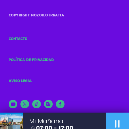
COPYRIGHT MOZOILO IRRATIA
CONTACTO
POLÍTICA DE PRIVACIDAD
AVISO LEGAL
pause
Mi Mañana
07:00 - 12:00
access_time