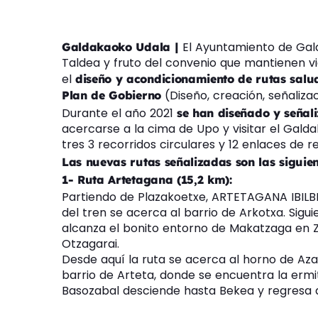
El Ayuntamiento de Gal
Galdakaoko Udala |
Taldea y fruto del convenio que mantienen v
el
diseño y acondicionamiento de rutas salu
(Diseño, creación, señaliza
Plan de Gobierno
Durante el año 2021
se han diseñado y señali
acercarse a la cima de Upo y visitar el Gald
tres 3 recorridos circulares y 12 enlaces de 
Las nuevas rutas señalizadas son las siguien
1- Ruta Artetagana (15,2 km):
Partiendo de Plazakoetxe, ARTETAGANA IBILBID
del tren se acerca al barrio de Arkotxa. Sigu
alcanza el bonito entorno de Makatzaga en Z
Otzagarai.
Desde aquí la ruta se acerca al horno de Azaol
barrio de Arteta, donde se encuentra la ermi
Basozabal desciende hasta Bekea y regresa a