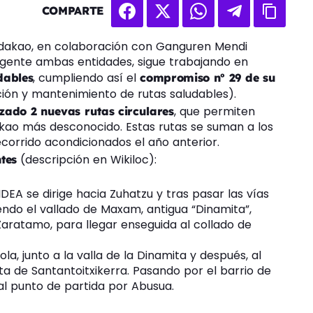
COMPARTE
dakao, en colaboración con Ganguren Mendi
igente ambas entidades, sigue trabajando en
, cumpliendo así el
dables
compromiso nº 29 de su
ción y mantenimiento de rutas saludables).
, que permiten
zado 2 nuevas rutas circulares
akao más desconocido. Estas rutas se suman a los
recorrido acondicionados el año anterior.
(descripción en Wikiloc):
tes
EA se dirige hacia Zuhatzu y tras pasar las vías
iendo el vallado de Maxam, antigua “Dinamita”,
aratamo, para llegar enseguida al collado de
a, junto a la valla de la Dinamita y después, al
ta de Santantoitxikerra. Pasando por el barrio de
l punto de partida por Abusua.