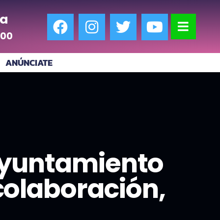
a
:00
ANÚNCIATE
Ayuntamiento
colaboración,
s