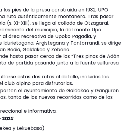
 los pies de la presa construida en 1932, UPO
a ruta auténticamente montañera. Tras pasar
 (s. XI-XIII), se llega al collado de Otzagarai,
ominente del municipio, la del monte Upo.
r al área recreativa de Upoko Pagadia, y
Idurietagana, Argistegana y Tontorrandi, se dirige
tan Bedia, Galdakao y Zeberio.
ende hasta pasar cerca de los “Tres pinos de Adán
nto de partida pasando junto a la fuente sulfurosa
arse estas dos rutas al detalle, incluidas las
 club alpino para disfrutarlas.
arten el ayuntamiento de Galdakao y Ganguren
as, tanto de los nuevos recorridos como de los
reccional e informativa.
:
e 2021
 Bekea y Lekuebaso)