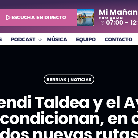
Mi Mañan
play_arrow
ESCUCHA EN DIRECTO
nire goiza
07:00 - 12
access_time
S
PODCAST
MÚSICA
EQUIPO
CONTACTO
BERRIAK | NOTICIAS
ndi Taldea y el 
acondicionan, en 
dos nuevas ruta