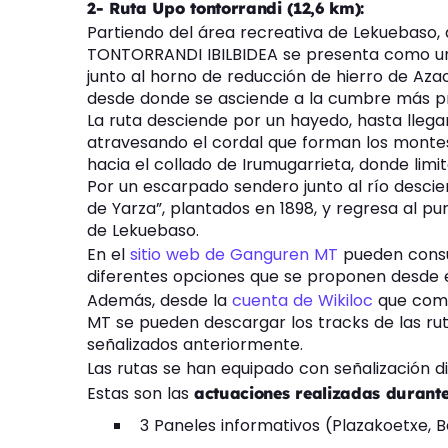
2- Ruta Upo tontorrandi (12,6 km):
Partiendo del área recreativa de Lekuebaso, a
TONTORRANDI IBILBIDEA se presenta como un
junto al horno de reducción de hierro de Azaola
desde donde se asciende a la cumbre más pr
La ruta desciende por un hayedo, hasta llega
atravesando el cordal que forman los montes 
hacia el collado de Irumugarrieta, donde limi
Por un escarpado sendero junto al río desci
de Yarza”, plantados en 1898, y regresa al pu
de Lekuebaso.
En el
sitio web de Ganguren MT
pueden consult
diferentes opciones que se proponen desde el
Además, desde la
cuenta de Wikiloc
que comp
MT se pueden descargar los tracks de las rut
señalizados anteriormente.
Las rutas se han equipado con señalización di
Estas son las
actuaciones realizadas durant
3 Paneles informativos (Plazakoetxe,