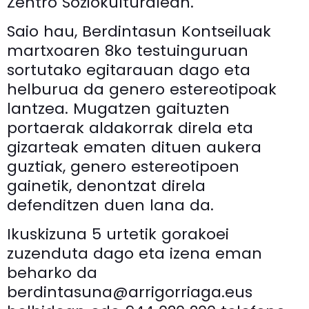
Zentro Soziokulturalean.
Saio hau, Berdintasun Kontseiluak
martxoaren 8ko testuinguruan
sortutako egitarauan dago eta
helburua da genero estereotipoak
lantzea. Mugatzen gaituzten
portaerak aldakorrak direla eta
gizarteak ematen dituen aukera
guztiak, genero estereotipoen
gainetik, denontzat direla
defenditzen duen lana da.
Ikuskizuna 5 urtetik gorakoei
zuzenduta dago eta izena eman
beharko da
berdintasuna@arrigorriaga.eus