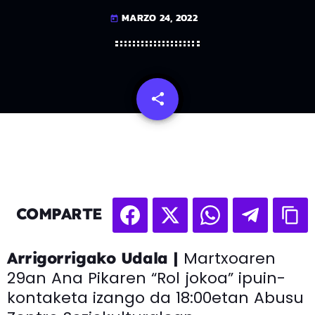
MARZO 24, 2022
today
share
email
COMPARTE
Martxoaren
Arrigorrigako Udala |
29an Ana Pikaren “Rol jokoa” ipuin-
kontaketa izango da 18:00etan Abusu