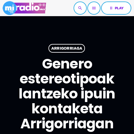
pause
PLAY
search
menu
ARRIGORRIAGA
Genero
estereotipoak
lantzeko ipuin
kontaketa
Arrigorriagan