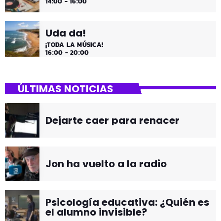
14:00 - 16:00
Uda da!
¡TODA LA MÚSICA!
16:00 - 20:00
ÚLTIMAS NOTICIAS
Dejarte caer para renacer
Jon ha vuelto a la radio
Psicología educativa: ¿Quién es
el alumno invisible?