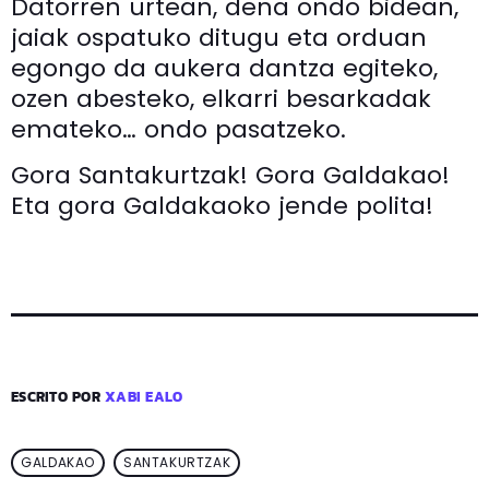
Datorren urtean, dena ondo bidean,
jaiak ospatuko ditugu eta orduan
egongo da aukera dantza egiteko,
ozen abesteko, elkarri besarkadak
emateko… ondo pasatzeko.
Gora Santakurtzak! Gora Galdakao!
Eta gora Galdakaoko jende polita!
ESCRITO POR
XABI EALO
GALDAKAO
SANTAKURTZAK