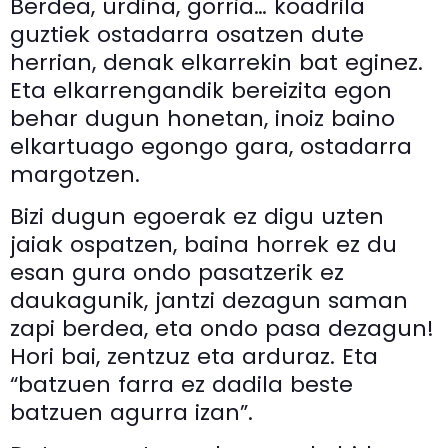
Berdea, urdina, gorria… koadrila
guztiek ostadarra osatzen dute
herrian, denak elkarrekin bat eginez.
Eta elkarrengandik bereizita egon
behar dugun honetan, inoiz baino
elkartuago egongo gara, ostadarra
margotzen.
Bizi dugun egoerak ez digu uzten
jaiak ospatzen, baina horrek ez du
esan gura ondo pasatzerik ez
daukagunik, jantzi dezagun saman
zapi berdea, eta ondo pasa dezagun!
Hori bai, zentzuz eta arduraz. Eta
“batzuen farra ez dadila beste
batzuen agurra izan”.