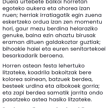
Duela urtebete balkoi horretan
egoteko aukera eta ohorea izan
nuen; herriak irratiagatik egin zuena
eskertzeko ordua izan zen momentu
hori, gaur mezu berdina helaraziko
genuke, baina ezin ahaztu birusak
eraman dituen galdakoztar guztiak;
bihoakie haiei eta euren senitartekoei
besarkadarik beroena.
Horren ostean festa lehertuko
litzateke, koadrila bakoitzak bere
kolorea soinean, batzuek berdea,
besteek urdina eta albokoek gorria;
eta zapi berdea samatik jarrita ondo
pasatzeko astea hasiko litzateke.