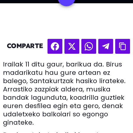
COMPARTE
Irailak 11 ditu gaur, barikua da. Birus
madarikatu hau gure artean ez
balego, Santakurtzak hasiko lirateke.
Arrastiko zazpiak aldera, musika
bandak lagunduta, koadrilla guztiek
euren desfilea egin eta gero, denak
udaletxeko balkoiari so egongo
ginateke.