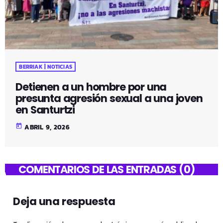
BERRIAK | NOTICIAS
Detienen a un hombre por una
presunta agresión sexual a una joven
en Santurtzi
today
ABRIL 9, 2026
COMENTARIOS DE LAS ENTRADAS (0)
Deja una respuesta