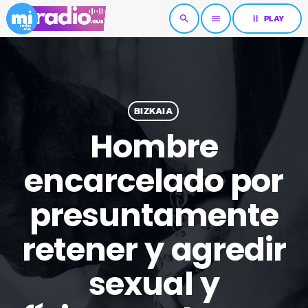
pause
PLAY
search
menu
BIZKAIA
Hombre
encarcelado por
presuntamente
retener y agredir
sexual y