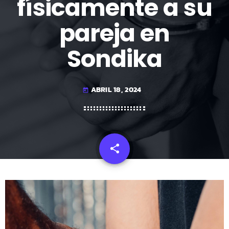
físicamente a su
pareja en
Sondika
ABRIL 18, 2024
today
share
email