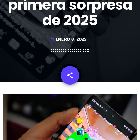
primera sorpresa
de 2025
ENERO 8, 2025
today
share
email