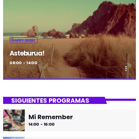
HAPPY MUSIC
Asteburua!
08:00 - 14:00
more_vert
close
Asteburua!
SIGUIENTES PROGRAMAS
¡Es fin de semana!
Mi Remember
¡Música y más música los fines de semana!
14:00 - 16:00