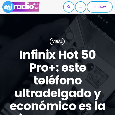
pause
PLAY
search
menu
VIRAL
Infinix Hot 50
Pro+: este
teléfono
ultradelgado y
económico es la