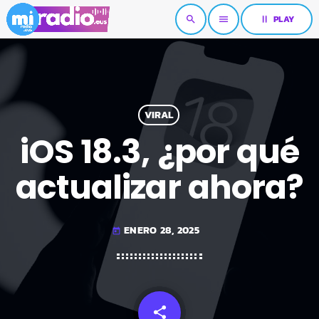
pause
PLAY
search
menu
VIRAL
iOS 18.3, ¿por qué
actualizar ahora?
ENERO 28, 2025
today
share
email