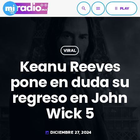
pause
PLAY
search
menu
VIRAL
Keanu Reeves
pone en duda su
regreso en John
Wick 5
DICIEMBRE 27, 2024
today