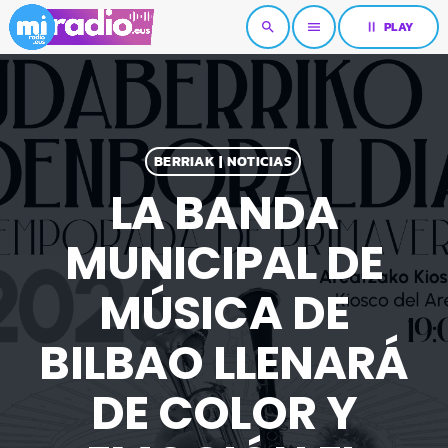
pause
PLAY
search
menu
BERRIAK | NOTICIAS
LA BANDA
MUNICIPAL DE
MÚSICA DE
BILBAO LLENARÁ
DE COLOR Y