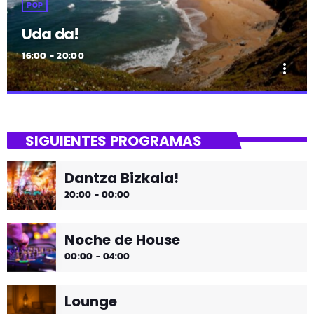
POP
Uda da!
16:00 - 20:00
more_vert
close
Uda da!
SIGUIENTES PROGRAMAS
¡Toda la música!
Dantza Bizkaia!
¡Toda la música!
20:00 - 00:00
Noche de House
00:00 - 04:00
Lounge