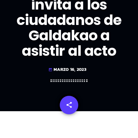
invita a los
ciudadanos de
Galdakao a
asistir al acto
MARZO 16, 2023
today
share
email