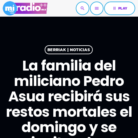
pause
PLAY
search
menu
BERRIAK | NOTICIAS
La familia del
miliciano Pedro
Asua recibirá sus
restos mortales el
domingo y se