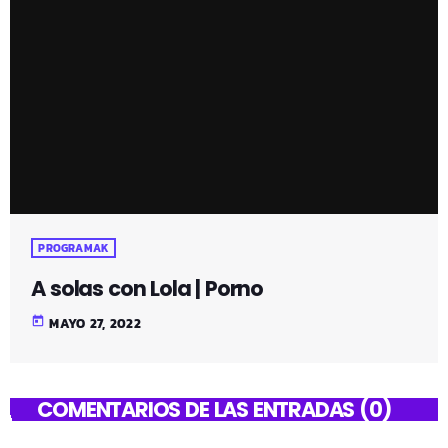
PROGRAMAK
A solas con Lola | Porno
today
MAYO 27, 2022
COMENTARIOS DE LAS ENTRADAS (0)