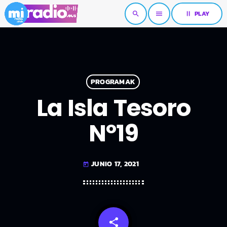
pause
PLAY
search
menu
PROGRAMAK
La Isla Tesoro
Nº19
JUNIO 17, 2021
today
share
email