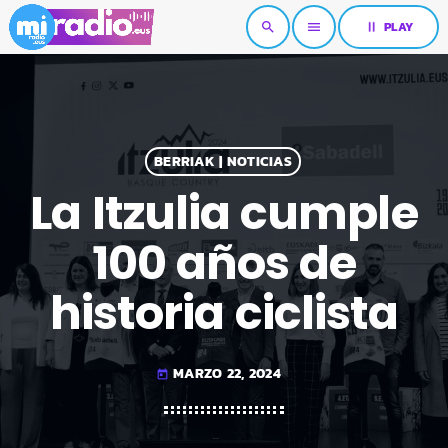
pause
PLAY
search
menu
BERRIAK | NOTICIAS
La Itzulia cumple
100 años de
historia ciclista
MARZO 22, 2024
today