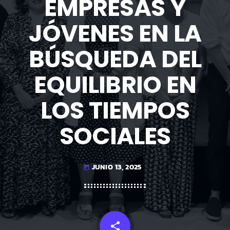
EMPRESAS Y
JÓVENES EN LA
BÚSQUEDA DEL
EQUILIBRIO EN
LOS TIEMPOS
SOCIALES
JUNIO 13, 2025
today
share
email