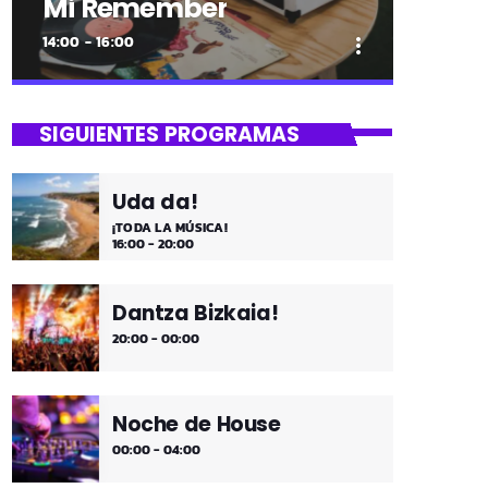
Mi Remember
14:00 - 16:00
more_vert
close
Mi Remember
SIGUIENTES PROGRAMAS
Las décadas de lo 50, 60. 70 y 80 los
medios días y comienzo de tarde de los
Uda da!
fines de semana, de 2 a 4. ¡Disfruta!
¡TODA LA MÚSICA!
16:00 - 20:00
Dantza Bizkaia!
20:00 - 00:00
Noche de House
00:00 - 04:00