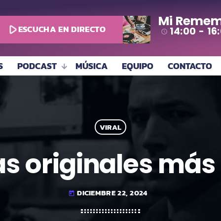
Mi Remem
play_arrow
ESCUCHA EN DIRECTO
14:00 - 16
access_time
S
PODCAST
MÚSICA
EQUIPO
CONTACTO
VIRAL
as originales más
DICIEMBRE 22, 2024
today