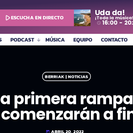
Uda da!
play_arrow
ESCUCHA EN DIRECTO
¡Toda la música
16:00 - 20
access_time
S
PODCAST
MÚSICA
EQUIPO
CONTACTO
BERRIAK | NOTICIAS
 la primera ramp
a comenzarán a fi
ABRIL 20, 2022
today