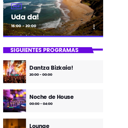
POP
Uda da!
16:00 - 20:00
more_vert
close
Uda da!
SIGUIENTES PROGRAMAS
¡Toda la música!
Dantza Bizkaia!
¡Toda la música!
20:00 - 00:00
Noche de House
00:00 - 04:00
Lounge