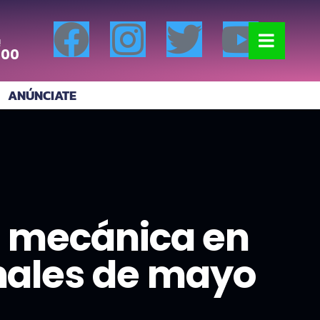
!
:00
ANÚNCIATE
a mecánica en
nales de mayo