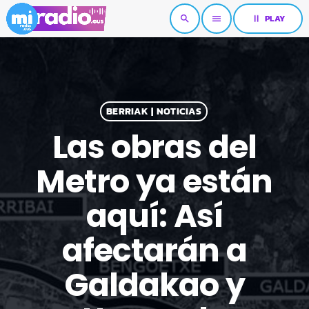
pause
PLAY
search
menu
BERRIAK | NOTICIAS
Las obras del
Metro ya están
aquí: Así
afectarán a
Galdakao y