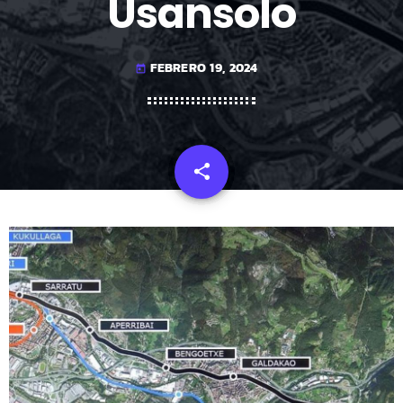
Usansolo
FEBRERO 19, 2024
today
share
email