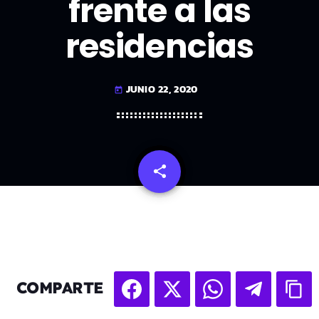
frente a las
residencias
JUNIO 22, 2020
today
share
email
COMPARTE