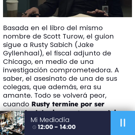
Basada en el libro del mismo
nombre de Scott Turow, el guion
sigue a Rusty Sabich (Jake
Gyllenhaal), el fiscal adjunto de
Chicago, en medio de una
investigación comprometedora. A
saber, el asesinato de una de sus
colegas, que además, era su
amante. Todo se volverá peor,
cuando
Rusty termine por ser
acusado del crimen y tenga, reloj en
pause
Mi Mediodía
contra, que demostrar su inocencia.
12:00 - 14:00
access_time
Si la premisa de Apple TV+ te parece