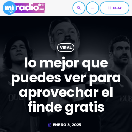
pause
PLAY
search
menu
VIRAL
lo mejor que
puedes ver para
aprovechar el
finde gratis
ENERO 3, 2025
today