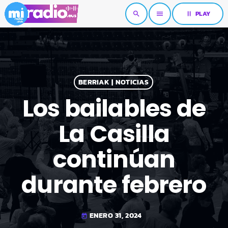
pause
PLAY
search
menu
BERRIAK | NOTICIAS
Los bailables de
La Casilla
continúan
durante febrero
ENERO 31, 2024
today