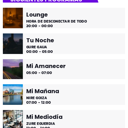
¡Toda la música!
Lounge
¡Toda la música!
HORA DE DESCONECTAR DE TODO
20:00 - 00:00
Tu Noche
GURE GAUA
00:00 - 05:00
Mi Amanecer
05:00 - 07:00
Mi Mañana
NIRE GOIZA
07:00 - 12:00
Mi Mediodía
ZURE EGUERDIA