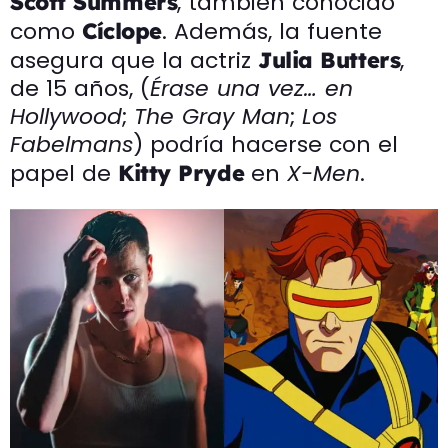
, también conocido
Scott Summers
como
. Además, la fuente
Cíclope
asegura que la actriz
,
Julia Butters
de 15 años, (
Érase una vez… en
Hollywood
;
The Gray Man
;
Los
Fabelmans
) podría hacerse con el
papel de
en
X-Men
.
Kitty Pryde