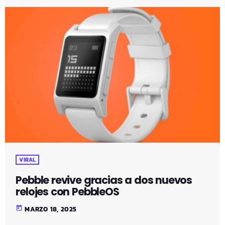
VIRAL
Pebble revive gracias a dos nuevos
relojes con PebbleOS
today
MARZO 18, 2025