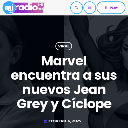
pause
PLAY
search
menu
VIRAL
Marvel
encuentra a sus
nuevos Jean
Grey y Cíclope
FEBRERO 6, 2025
today