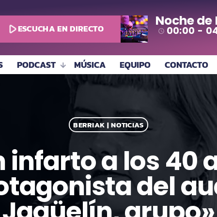
Noche de
play_arrow
ESCUCHA EN DIRECTO
00:00 - 0
access_time
S
PODCAST
MÚSICA
EQUIPO
CONTACTO
BERRIAK | NOTICIAS
 infarto a los 40
tagonista del aud
Jagüelín, grupo»