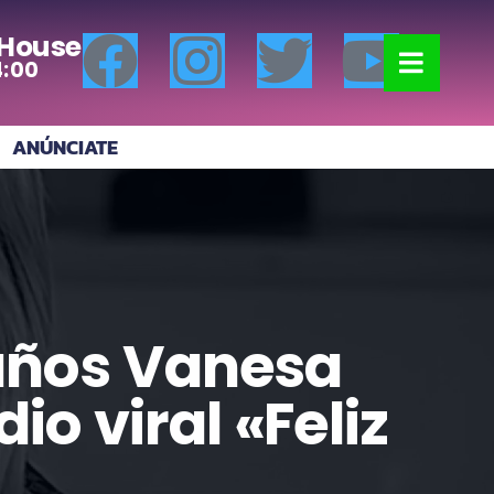
 House
4:00
ANÚNCIATE
 años Vanesa
io viral «Feliz