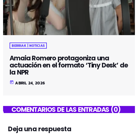
BERRIAK | NOTICIAS
Amaia Romero protagoniza una
actuación en el formato ‘Tiny Desk’ de
la NPR
today
ABRIL 24, 2026
COMENTARIOS DE LAS ENTRADAS (0)
Deja una respuesta