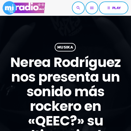
pause
PLAY
search
menu
MUSIKA
Nerea Rodríguez
nos presenta un
sonido más
rockero en
«QEEC?» su