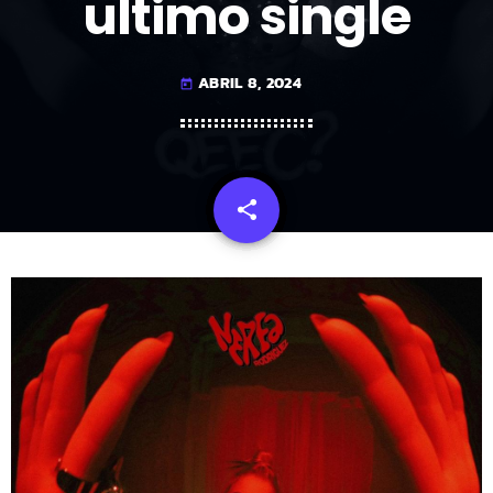
ultimo single
ABRIL 8, 2024
today
share
email