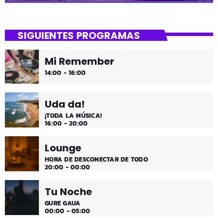
close
Asteburua!
SIGUIENTES PROGRAMAS
¡Es fin de semana!
Mi Remember
¡Música y más música los fines de semana!
14:00 - 16:00
Uda da!
¡TODA LA MÚSICA!
16:00 - 20:00
Lounge
HORA DE DESCONECTAR DE TODO
20:00 - 00:00
Tu Noche
GURE GAUA
00:00 - 05:00