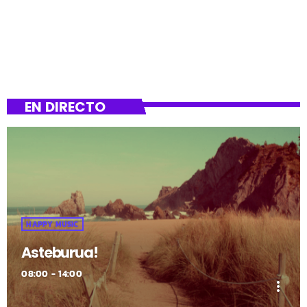
EN DIRECTO
HAPPY MUSIC
Asteburua!
08:00 - 14:00
more_vert