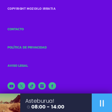
COPYRIGHT MOZOILO IRRATIA
CONTACTO
POLÍTICA DE PRIVACIDAD
AVISO LEGAL
pause
Asteburua!
08:00 - 14:00
access_time