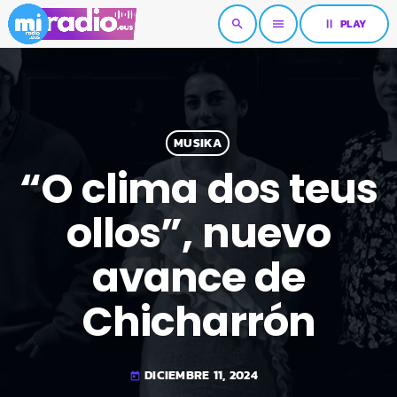
pause
PLAY
search
menu
MUSIKA
“O clima dos teus
ollos”, nuevo
avance de
Chicharrón
DICIEMBRE 11, 2024
today