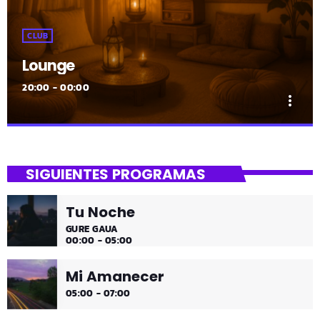
CLUB
Lounge
20:00 - 00:00
more_vert
close
Lounge
SIGUIENTES PROGRAMAS
Hora de desconectar de todo
Tu Noche
Es hora de ir desconectando, y qué mejor que hacerlo
GURE GAUA
con sonidos que nos transportan, tal vez, a islas
00:00 - 05:00
paradisíacas. ¿Hace una infusión? ¿Un mojito?
Mi Amanecer
05:00 - 07:00