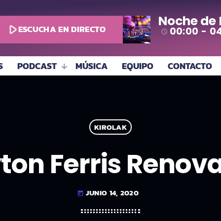
Noche de
play_arrow
ESCUCHA EN DIRECTO
00:00 - 0
access_time
S
PODCAST
MÚSICA
EQUIPO
CONTACTO
KIROLAK
ton Ferris Renov
JUNIO 14, 2020
today