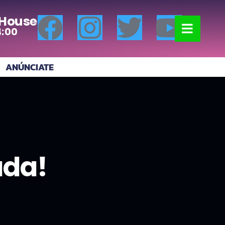
 House
4:00
ANÚNCIATE
ada!