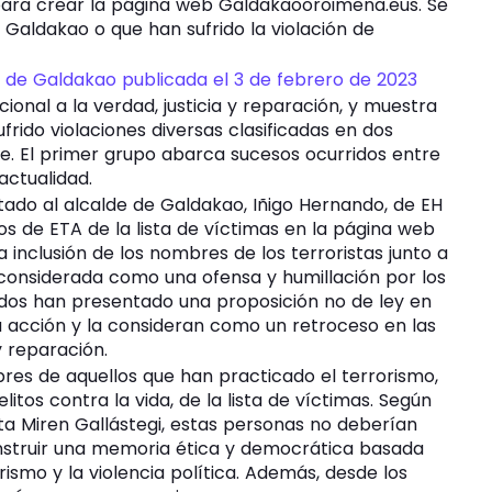
ara crear la página web Galdakaooroimena.eus. Se
aldakao o que han sufrido la violación de
 de Galdakao publicada el 3 de febrero de 2023
onal a la verdad, justicia y reparación, y muestra
rido violaciones diversas clasificadas en dos
e. El primer grupo abarca sucesos ocurridos entre
actualidad.
itado al alcalde de Galdakao, Iñigo Hernando, de EH
os de ETA de la lista de víctimas en la página web
nclusión de los nombres de los terroristas junto a
 considerada como una ofensa y humillación por los
dos han presentado una proposición no de ley en
 acción y la consideran como un retroceso en las
y reparación.
bres de aquellos que han practicado el terrorismo,
itos contra la vida, de la lista de víctimas. Según
alista Miren Gallástegi, estas personas no deberían
nstruir una memoria ética y democrática basada
orismo y la violencia política. Además, desde los