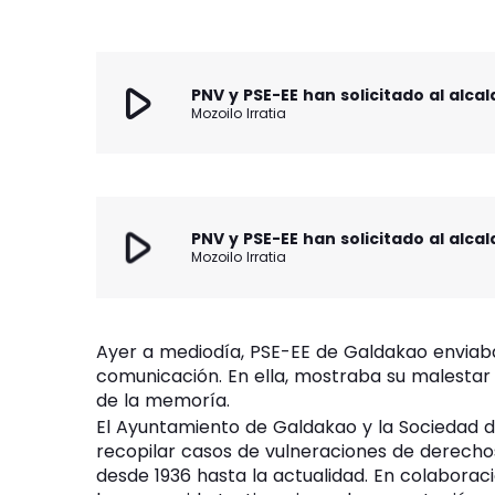
play_arrow
Mozoilo Irratia
play_arrow
Mozoilo Irratia
Ayer a mediodía, PSE-EE de Galdakao enviab
comunicación. En ella, mostraba su malestar
de la memoría.
El Ayuntamiento de Galdakao y la Sociedad d
recopilar casos de vulneraciones de derech
desde 1936 hasta la actualidad. En colabora