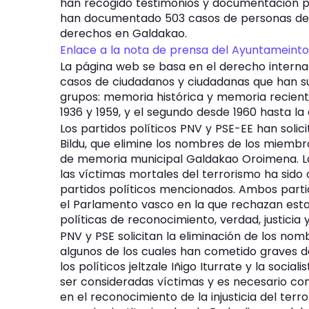
han recogido testimonios y documentación p
han documentado 503 casos de personas de G
derechos en Galdakao.
Enlace a la nota de prensa del Ayuntameinto
La página web se basa en el derecho internaci
casos de ciudadanos y ciudadanas que han suf
grupos: memoria histórica y memoria recient
1936 y 1959, y el segundo desde 1960 hasta la 
Los partidos políticos PNV y PSE-EE han solic
Bildu, que elimine los nombres de los miembr
de memoria municipal Galdakao Oroimena. La i
las víctimas mortales del terrorismo ha sido
partidos políticos mencionados. Ambos parti
el Parlamento vasco en la que rechazan esta
políticas de reconocimiento, verdad, justicia 
PNV y PSE solicitan la eliminación de los nom
algunos de los cuales han cometido graves del
los políticos jeltzale Iñigo Iturrate y la soci
ser consideradas víctimas y es necesario co
en el reconocimiento de la injusticia del terr