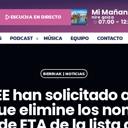
Mi Mañan
play_arrow
ESCUCHA EN DIRECTO
nire goiza
07:00 - 12
access_time
S
PODCAST
MÚSICA
EQUIPO
CONTACTO
BERRIAK | NOTICIAS
E han solicitado a
e elimine los no
 ETA de la lista