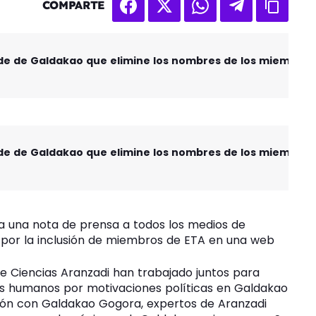
COMPARTE
PNV y PSE-EE han solicitado al alcalde de Galdakao que elimine los nombres de los miembros de ETA de la lista de víctimas
PNV y PSE-EE han solicitado al alcalde de Galdakao que elimine los nombres de los miembros de ETA de la lista de víctimas
a una nota de prensa a todos los medios de
 por la inclusión de miembros de ETA en una web
e Ciencias Aranzadi han trabajado juntos para
os humanos por motivaciones políticas en Galdakao
ción con Galdakao Gogora, expertos de Aranzadi