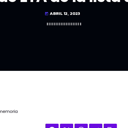
ABRIL 12, 2023
today
 memoria