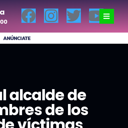
a
:00
ANÚNCIATE
l alcalde de
mbres de los
 de víctimas