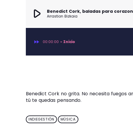
play_arrow
Benedict Cork, baladas para corazon
Arrastion Bizkaia
fast_forward
00:00:00
- Inicio
Benedict Cork no grita. No necesita fuegos ar
tú te quedas pensando.
INDIEGESTIÓN
MÚSICA