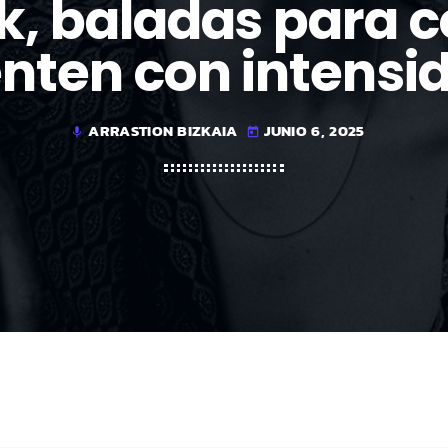
k, baladas para 
enten con intensi
ARRASTION BIZKAIA
JUNIO 6, 2025
mic
today