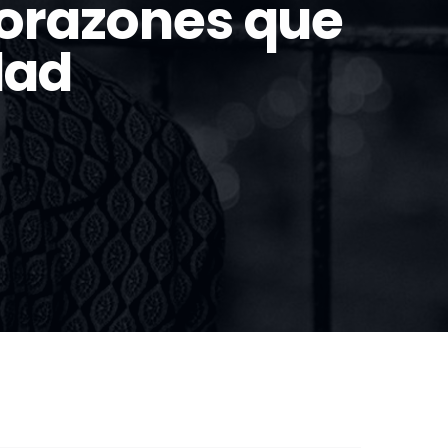
corazones que
dad