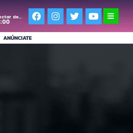
ectar de
0:00
ANÚNCIATE