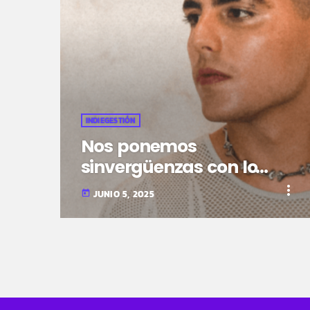
INDIEGESTIÓN
Nos ponemos
sinvergüenzas con lo
nuevo de Delgao
more_vert
JUNIO 5, 2025
today