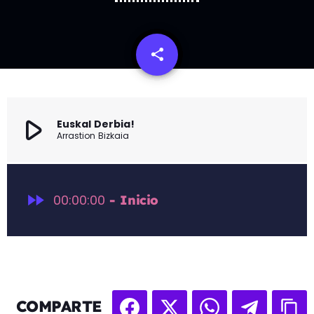
share
email
play_arrow
Euskal Derbia!
Arrastion Bizkaia
fast_forward
00:00:00
- Inicio
COMPARTE