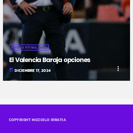
ESTO ES FÚTBOL PAPÁ
El Valencia Baraja opciones
more_vert
today
DICIEMBRE 17, 2024
COPYRIGHT MOZOILO IRRATIA