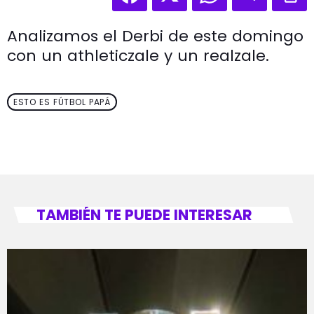
Analizamos el Derbi de este domingo
con un athleticzale y un realzale.
ESTO ES FÚTBOL PAPÁ
TAMBIÉN TE PUEDE INTERESAR
fast_forward
00:00:00
- Inicio