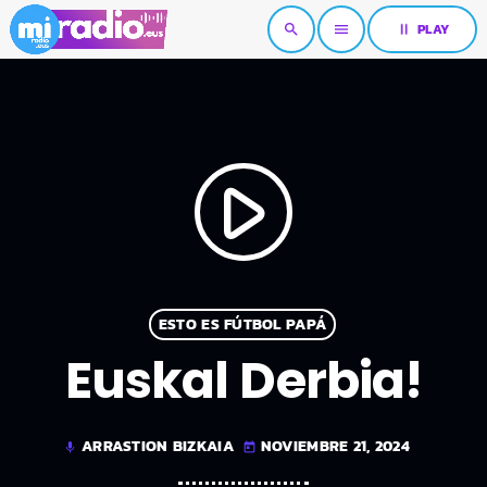
pause
PLAY
search
menu
play_arrow
ESTO ES FÚTBOL PAPÁ
Euskal Derbia!
ARRASTION BIZKAIA
NOVIEMBRE 21, 2024
mic
today