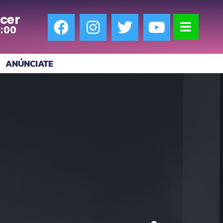
cer
7:00
ANÚNCIATE