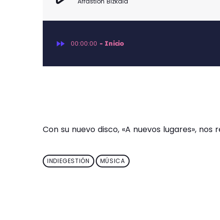
Arrastion Bizkaia
fast_forward
00:00:00
- Inicio
Con su nuevo disco, «A nuevos lugares», nos 
INDIEGESTIÓN
MÚSICA