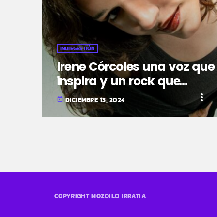
INDIEGESTIÓN
Irene Córcoles una voz que
inspira y un rock que
anima
more_vert
DICIEMBRE 13, 2024
today
COPYRIGHT MOZOILO IRRATIA