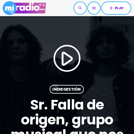
pause
PLAY
search
menu
play_arrow
INDIEGESTIÓN
Sr. Falla de
origen, grupo