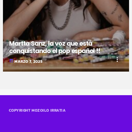
Martta Sanz, la voz que está
conquistando el pop español !!
more_vert
today
MARZO 7, 2025
COPYRIGHT MOZOILO IRRATIA