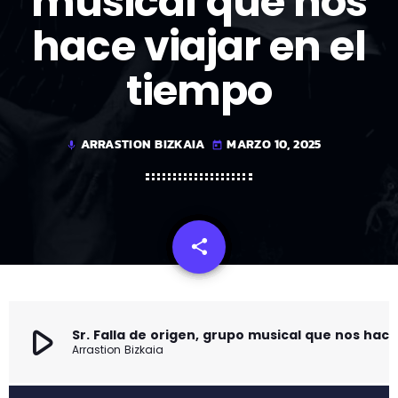
musical que nos
hace viajar en el
tiempo
ARRASTION BIZKAIA
MARZO 10, 2025
mic
today
share
email
play_arrow
Sr. Falla de origen, grupo musical que nos hace viajar en el
Arrastion Bizkaia