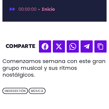
fast_forward
00:00:00
- Inicio
COMPARTE
Comenzamos semana con este gran
grupo musical y sus ritmos
nostálgicos.
INDIEGESTIÓN
MÚSICA