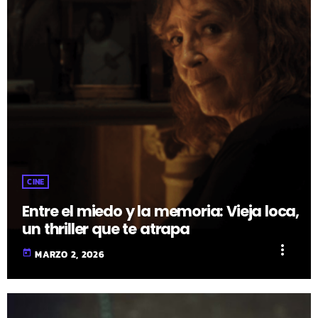
CINE
Entre el miedo y la memoria: Vieja loca,
un thriller que te atrapa
more_vert
today
MARZO 2, 2026