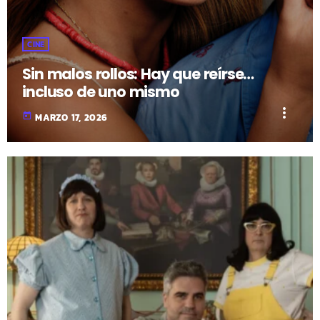
CINE
Sin malos rollos: Hay que reírse…
incluso de uno mismo
more_vert
today
MARZO 17, 2026
fast_forward
00:00:00
- Inicio