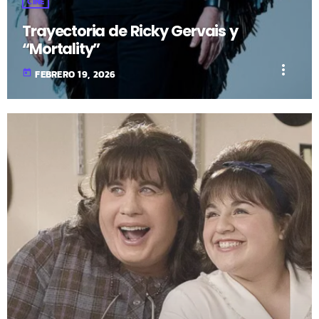
CINE
Trayectoria de Ricky Gervais y
“Mortality”
more_vert
today
FEBRERO 19, 2026
fast_forward
00:00:00
- Inicio