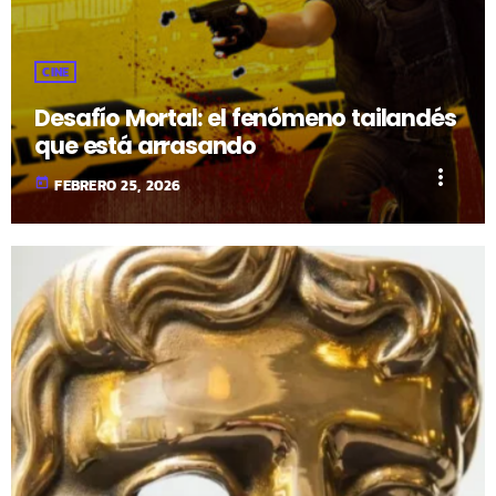
CINE
Desafío Mortal: el fenómeno tailandés
que está arrasando
more_vert
today
FEBRERO 25, 2026
fast_forward
00:00:00
- Inicio