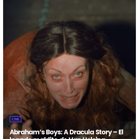
fast_forward
00:00:00
- Inicio
CINE
Abraham’s Boys: A Dracula Story – El