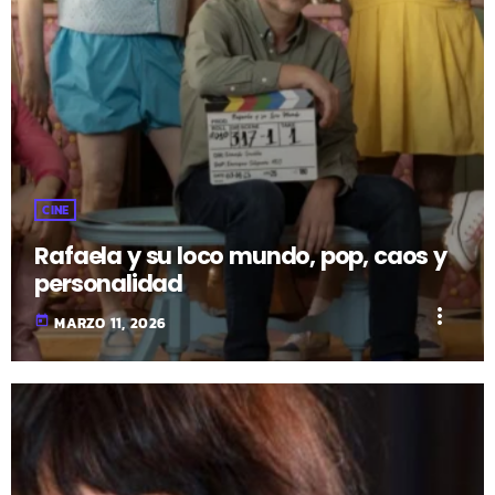
CINE
Rafaela y su loco mundo, pop, caos y
personalidad
more_vert
today
MARZO 11, 2026
fast_forward
00:00:00
- Inicio