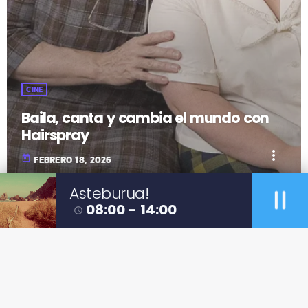
CINE
Baila, canta y cambia el mundo con
Hairspray
more_vert
today
FEBRERO 18, 2026
pause
Asteburua!
08:00 - 14:00
access_time
fast_forward
00:00:00
- Inicio