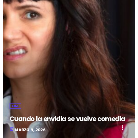
CINE
Cuando la envidia se vuelve comedia
more_vert
today
MARZO 9, 2026