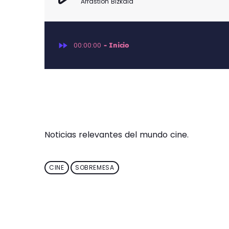
Arrastion Bizkaia
fast_forward
00:00:00
- Inicio
Noticias relevantes del mundo cine.
CINE
SOBREMESA