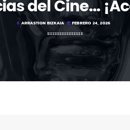
cias del Cine… ¡Ac
ARRASTION BIZKAIA
FEBRERO 24, 2026
mic
today