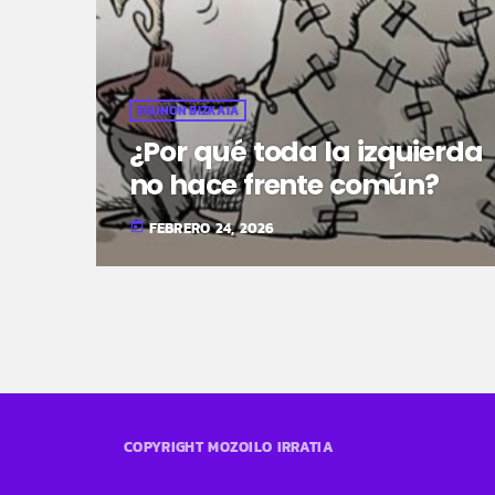
EGUNON BIZKAIA
¿Por qué toda la izquierda
no hace frente común?
FEBRERO 24, 2026
today
COPYRIGHT MOZOILO IRRATIA