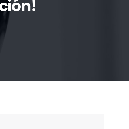
ción!