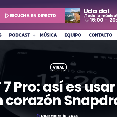
Uda da!
play_arrow
ESCUCHA EN DIRECTO
¡Toda la música
16:00 - 20
access_time
S
PODCAST
MÚSICA
EQUIPO
CONTACTO
VIRAL
 Pro: así es usar
 corazón Snapdra
DICIEMBRE 18, 2024
today