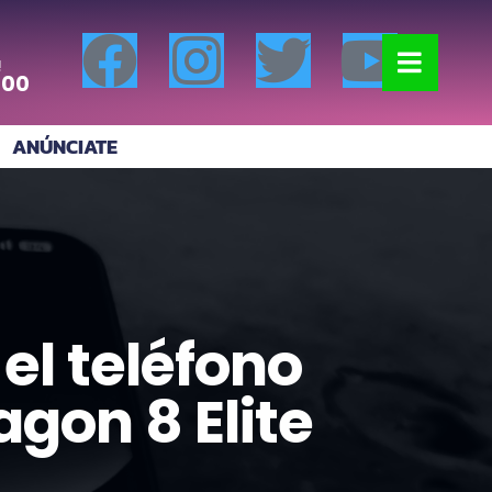
!
:00
ANÚNCIATE
 el teléfono
gon 8 Elite