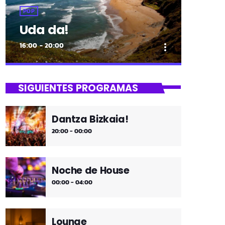
POP
Uda da!
16:00 - 20:00
more_vert
close
Uda da!
SIGUIENTES PROGRAMAS
¡Toda la música!
Dantza Bizkaia!
¡Toda la música!
20:00 - 00:00
Noche de House
00:00 - 04:00
Lounge