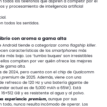
 todos los teléfonos que aspiren a competir por el
os y procesamiento de inteligencia artificial
n todos los sentidos.
ilibrio con aroma a gama alta
de Android tiende a categorizar como
flagship killer
.
ecen características de los
smartphones
más
te más bajo. Los ‘tumba buques’ son irresistibles
 ellos compiten por ver quién ofrece las mejores
de gama alta.
es de 2024, pero cuenta con el chip de Qualcomm
a
premium
de 2025. Además, viene con una
e refresco de 120 Hz y una batería gigante de
ándar actual es de 5,000 mAh a 65W). Está
16+512 GB y es resistente al agua y al polvo.
aunque por sus
una experiencia
premium
,
 todo, nunca resulta incómodo de operar. Los