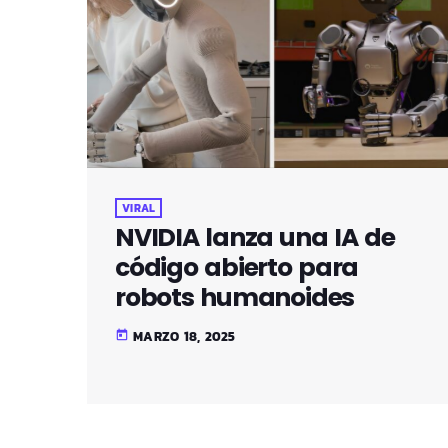
VIRAL
NVIDIA lanza una IA de
código abierto para
robots humanoides
MARZO 18, 2025
today