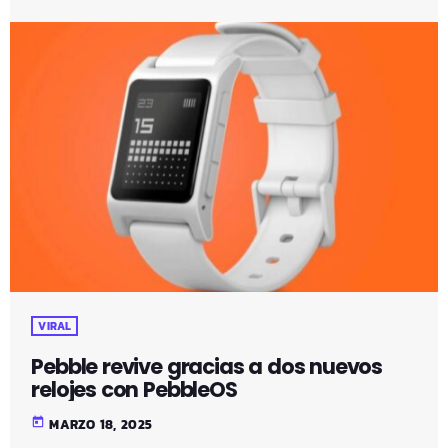
VIRAL
Pebble revive gracias a dos nuevos
relojes con PebbleOS
today
MARZO 18, 2025