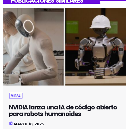
PUBLICACIONES SIMILARES
VIRAL
NVIDIA lanza una IA de código abierto
para robots humanoides
today
MARZO 18, 2025