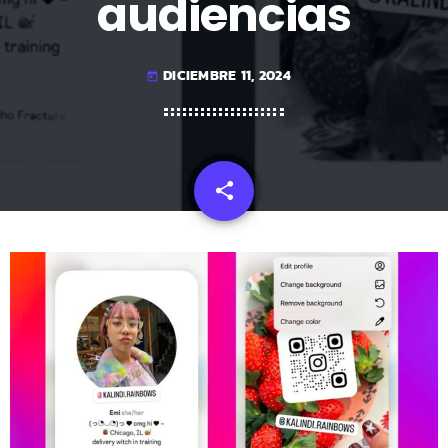
audiencias
DICIEMBRE 11, 2024
today
share
email