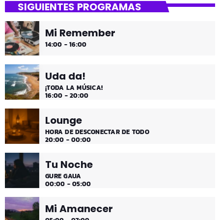
SIGUIENTES PROGRAMAS
¡Es fin de semana!
Mi Remember
¡Música y más música los fines de semana!
14:00 - 16:00
Uda da!
¡TODA LA MÚSICA!
16:00 - 20:00
Lounge
HORA DE DESCONECTAR DE TODO
20:00 - 00:00
Tu Noche
GURE GAUA
00:00 - 05:00
Mi Amanecer