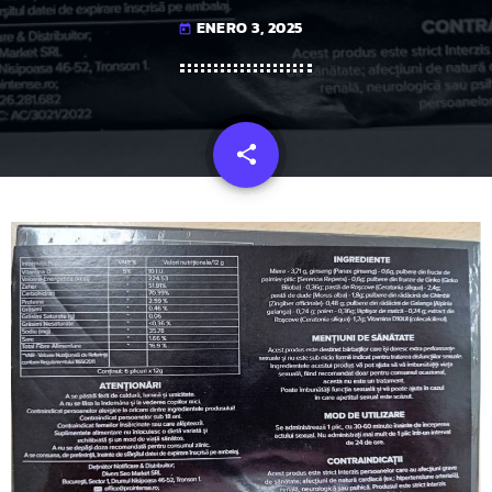
ENERO 3, 2025
today
share
email