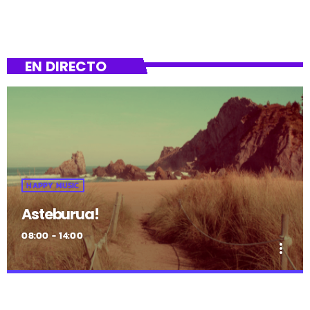
EN DIRECTO
HAPPY MUSIC
Asteburua!
08:00 - 14:00
more_vert
close
Asteburua!