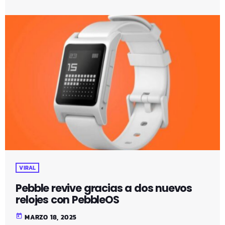
VIRAL
Pebble revive gracias a dos nuevos
relojes con PebbleOS
today
MARZO 18, 2025