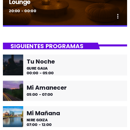
Lounge
20:00 - 00:00
more_vert
close
Lounge
SIGUIENTES PROGRAMAS
Hora de desconectar de todo
Tu Noche
Es hora de ir desconectando, y qué mejor que hacerlo
GURE GAUA
con sonidos que nos transportan, tal vez, a islas
00:00 - 05:00
paradisíacas. ¿Hace una infusión? ¿Un mojito?
Mi Amanecer
05:00 - 07:00
Mi Mañana
NIRE GOIZA
07:00 - 12:00