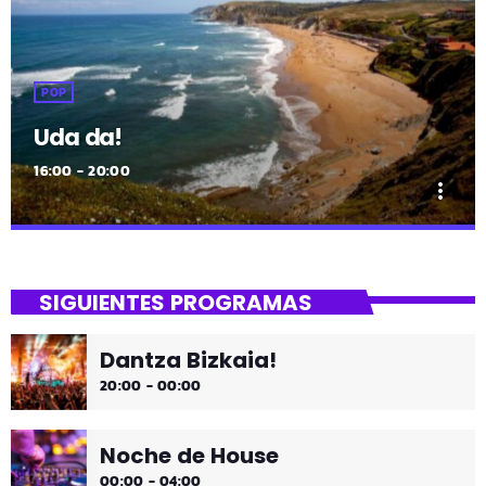
POP
Uda da!
16:00 - 20:00
more_vert
close
Uda da!
SIGUIENTES PROGRAMAS
¡Toda la música!
Dantza Bizkaia!
¡Toda la música!
20:00 - 00:00
Noche de House
00:00 - 04:00