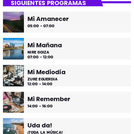
SIGUIENTES PROGRAMAS
gure gaua
Mi Amanecer
Desconecta y disfruta cada madrugada de la música
05:00 - 07:00
más tranquila.
Mi Mañana
NIRE GOIZA
07:00 - 12:00
Mi Mediodía
ZURE EGUERDIA
12:00 - 14:00
Mi Remember
14:00 - 16:00
Uda da!
¡TODA LA MÚSICA!