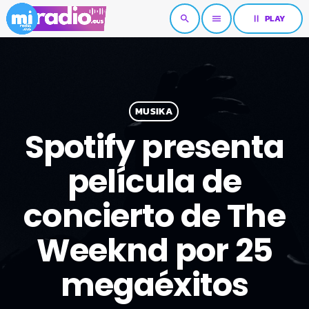
pause
PLAY
search
menu
MUSIKA
Spotify presenta
película de
concierto de The
Weeknd por 25
megaéxitos