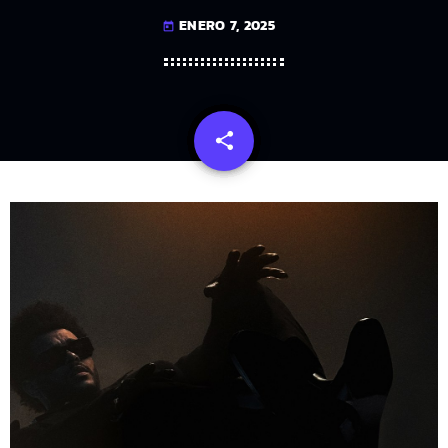
ENERO 7, 2025
today
share
email