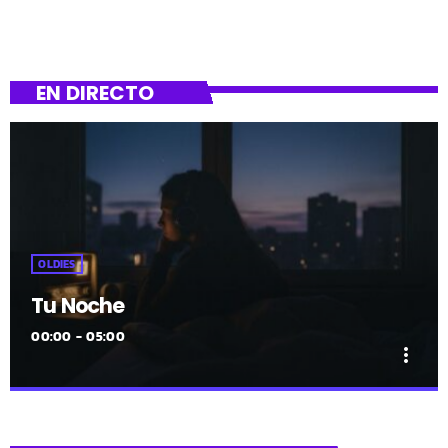
EN DIRECTO
OLDIES
Tu Noche
00:00 - 05:00
more_vert
close
Tu Noche