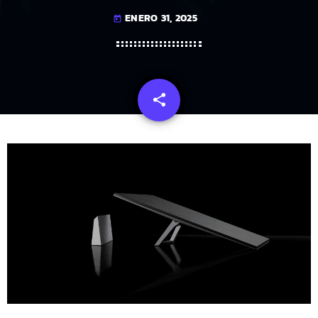
ENERO 31, 2025
today
share
email