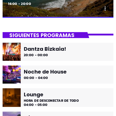
16:00 - 20:00
more_vert
close
Uda da!
SIGUIENTES PROGRAMAS
¡Toda la música!
Dantza Bizkaia!
¡Toda la música!
20:00 - 00:00
Noche de House
00:00 - 04:00
Lounge
HORA DE DESCONECTAR DE TODO
04:00 - 05:00