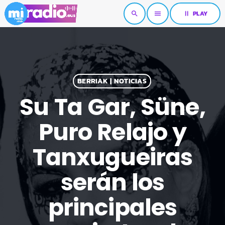
pause
PLAY
search
menu
BERRIAK | NOTICIAS
Su Ta Gar, Süne,
Puro Relajo y
Tanxugueiras
serán los
principales