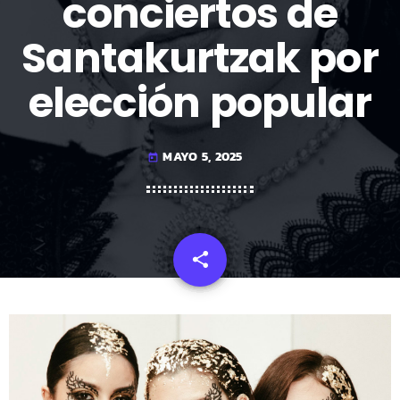
conciertos de
Santakurtzak por
elección popular
MAYO 5, 2025
today
share
email