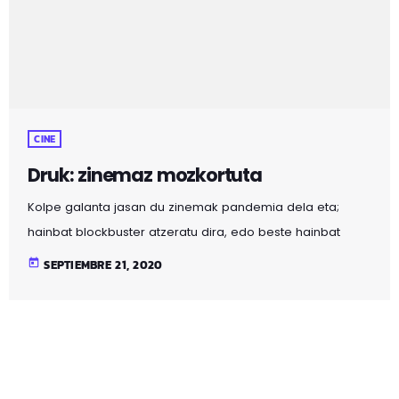
CINE
Druk: zinemaz mozkortuta
Kolpe galanta jasan du zinemak pandemia dela eta;
hainbat blockbuster atzeratu dira, edo beste hainbat
streaming bidez estreinatu dituzte. Baina, zinemaldi
today
SEPTIEMBRE 21, 2020
ezberdinek, eta zinemaren industria gehien markatu
duen gertakaria Canneseko zinema jaialdia bertan
behera gelditzea izan da. Gizakiok behar dugun besteko
alkohol mailarekin jaiotzen gara? Askok uste genuen
mundu mailako zinemaldi garrantzitsuenak ezeztatze