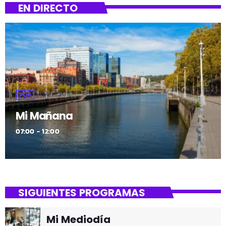
albistea argitara atera zuen momentutik 2020 zinema
EN DIRECTO
gabeko urtea izango zela; agur alfonbra gorriak, agur
Hollywoodeko izarrak […]
POP
Mi Mañana
07:00 - 12:00
SIGUIENTES PROGRAMAS
Mi Mediodía