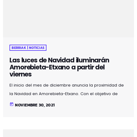
BERRIAK | NOTICIAS
Las luces de Navidad iluminarán
Amorebieta-Etxano a partir del
viernes
El inicio del mes de diciembre anuncia la proximidad de
la Navidad en Amorebieta-Etxano. Con el objetivo de
comenzar a ambientar las calles de la localidad y con el
today
NOVIEMBRE 30, 2021
deseo de ilusionar a la ciudadanía zornotzarra , el
Ayuntamiento de Amorebieta-Etxano encenderá este
año las luces de Navidad del 3 de diciembre al 7 de
enero. Las luces navideñas también tienen como objetivo