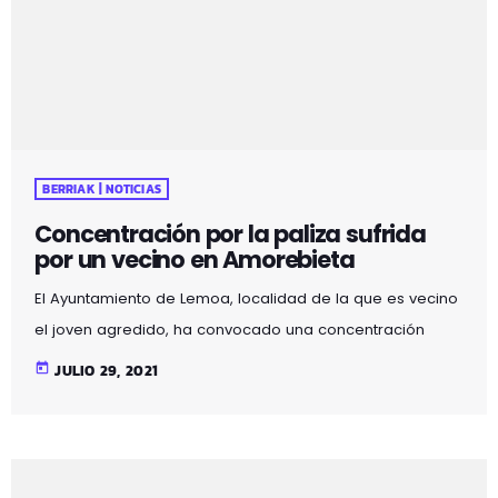
ayudar a los comercios de la localidad, […]
BERRIAK | NOTICIAS
Concentración por la paliza sufrida
por un vecino en Amorebieta
El Ayuntamiento de Lemoa, localidad de la que es vecino
el joven agredido, ha convocado una concentración
para este jueves, a las 20:00 horas, frente a la casa
today
JULIO 29, 2021
consistorial. El Consistorio ha expresado su solidaridad
con la familia del joven y ha manifestado su "más firme
rechazo a este tipo de actitudes y comportamientos
violentos". Además, ha insistido en la "necesidad de