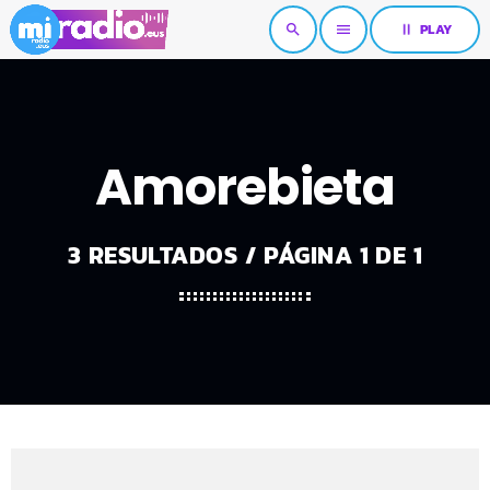
pause
PLAY
search
menu
Amorebieta
3 RESULTADOS / PÁGINA 1 DE 1