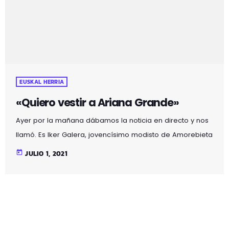
abordar las consecuencias de la pandemia desde un
[…]
EUSKAL HERRIA
«Quiero vestir a Ariana Grande»
Ayer por la mañana dábamos la noticia en directo y nos
llamó. Es Iker Galera, jovencísimo modisto de Amorebieta
que está dándose a conocer en todos los medios.
today
JULIO 1, 2021
Síguele en Double Ge, su cuenta de Instagram. View this
post on Instagram A post shared by Double Ge®
(@doublege.co)