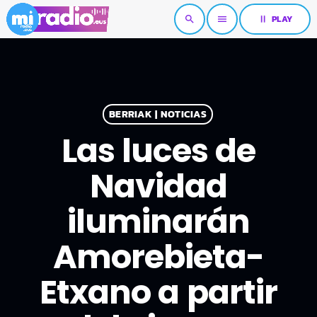
pause
PLAY
search
menu
BERRIAK | NOTICIAS
Las luces de
Navidad
iluminarán
Amorebieta-
Etxano a partir