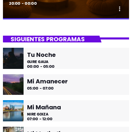
20:00 - 00:00
more_vert
close
Lounge
SIGUIENTES PROGRAMAS
Hora de desconectar de todo
Tu Noche
Es hora de ir desconectando, y qué mejor que hacerlo
GURE GAUA
con sonidos que nos transportan, tal vez, a islas
00:00 - 05:00
paradisíacas. ¿Hace una infusión? ¿Un mojito?
Mi Amanecer
05:00 - 07:00
Mi Mañana
NIRE GOIZA
07:00 - 12:00