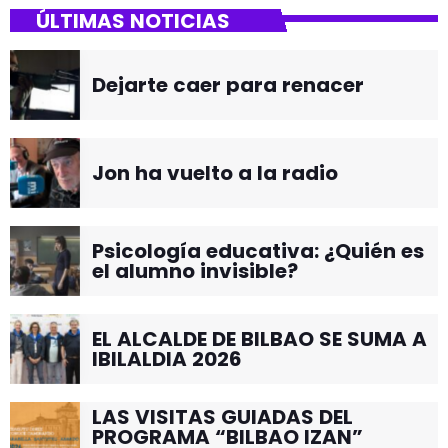
ÚLTIMAS NOTICIAS
Dejarte caer para renacer
Jon ha vuelto a la radio
Psicología educativa: ¿Quién es
el alumno invisible?
EL ALCALDE DE BILBAO SE SUMA A
IBILALDIA 2026
LAS VISITAS GUIADAS DEL
PROGRAMA “BILBAO IZAN”