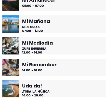
05:00 - 07:00
más tranquila.
Mi Mañana
NIRE GOIZA
07:00 - 12:00
Mi Mediodía
ZURE EGUERDIA
12:00 - 14:00
Mi Remember
14:00 - 16:00
Uda da!
¡TODA LA MÚSICA!
16:00 - 20:00