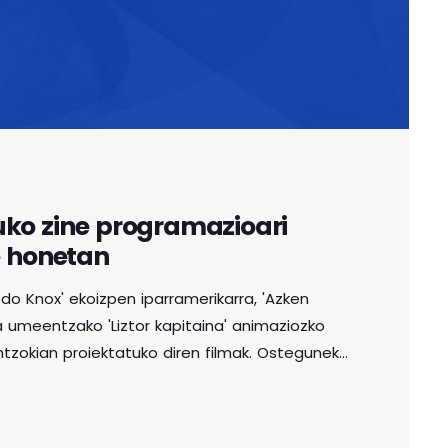
ko zine programazioari
e honetan
étodo Knox' ekoizpen iparramerikarra, 'Azken
 umeentzako 'Liztor kapitaina' animaziozko
tzokian proiektatuko diren filmak. Osteguneko
María' titulua eskainiko du. Amatasunari
ta hamaika minutukoa. Mariak, ama izan berri
aten berri du: emakume frantziar batek 10