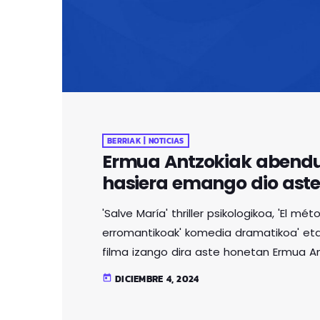
BERRIAK | NOTICIAS
Ermua Antzokiak abendu
hasiera emango dio ast
'Salve María' thriller psikologikoa, 'El m
erromantikoak' komedia dramatikoa' eta
filma izango dira aste honetan Ermua An
zineklubak Mar Coll zuzendariaren 'Salve 
DICIEMBRE 4, 2024
today
buruzko thriller psikologikoa da, ehun e
den idazle gazteak, gertaera izugarri b