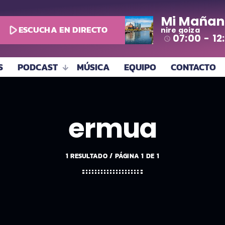
Mi Mañan
play_arrow
ESCUCHA EN DIRECTO
nire goiza
07:00 - 12
access_time
S
PODCAST
MÚSICA
EQUIPO
CONTACTO
ermua
1 RESULTADO / PÁGINA 1 DE 1